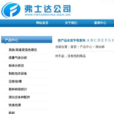
网站首页
关于我们
新闻中心
产品中心
A
B
C
D
E
F
G
按产品名首字母查询
当前位置：首页 >
产品中心
> 溶出杯
高效/高速逆流色谱仪
对不起，没有找到商品
痕量气体分析
粉体分析仪
制粒包衣设备
迁移池/槽
斯科特容积计
溶出仪各种配件
快速色谱
耗材