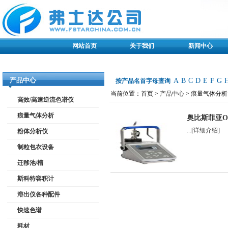
网站首页
关于我们
新闻中心
产品中心
A
B
C
D
E
F
G
按产品名首字母查询
当前位置：首页 >
产品中心
> 痕量气体分析
高效/高速逆流色谱仪
痕量气体分析
奥比斯菲亚ORB
...[
详细介绍
]
粉体分析仪
制粒包衣设备
迁移池/槽
斯科特容积计
溶出仪各种配件
快速色谱
耗材