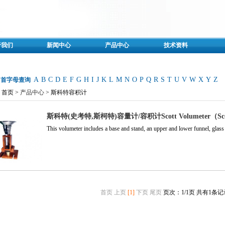
于我们
新闻中心
产品中心
技术资料
A
B
C
D
E
F
G
H
I
J
K
L
M
N
O
P
Q
R
S
T
U
V
W
X
Y
Z
名首字母查询
首页 >
产品中心
> 斯科特容积计
斯科特(史考特,斯柯特)容量计/容积计Scott Volumeter（Scott
This volumeter includes a base and stand, an upper and lower funnel, glass 
首页
上页
[1]
下页
尾页
页次：1/1页
共有1条记