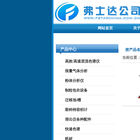
网站首页
关
产品中心
按产品
当前位置：
高效/高速逆流色谱仪
痕量气体分析
粉体分析仪
制粒包衣设备
迁移池/槽
斯科特容积计
溶出仪各种配件
快速色谱
耗材