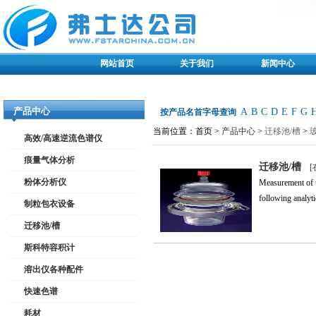
网站首页
关于我们
新闻中心
产品中心
A
B
C
D
E
F
G
按产品名首字母查询
当前位置：首页 >
产品中心
>
迁移池/槽
>
高效/高速逆流色谱仪
痕量气体分析
迁移池/槽
粉体分析仪
Measurement of t
following analytic
制粒包衣设备
迁移池/槽
斯科特容积计
溶出仪各种配件
快速色谱
耗材