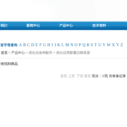
于我们
新闻中心
产品中心
技术资料
A
B
C
D
E
F
G
H
I
J
K
L
M
N
O
P
Q
R
S
T
U
V
W
X
Y
Z
名首字母查询
首页 >
产品中心
>
溶出仪各种配件
>
溶出仪用胶囊沉降装置
没有找到商品
首页
上页
下页
尾页
页次：1/页
共有条记录