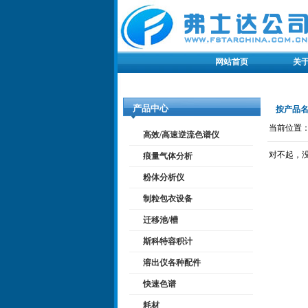
网站首页
关
产品中心
按产品
当前位置：
高效/高速逆流色谱仪
对不起，
痕量气体分析
粉体分析仪
制粒包衣设备
迁移池/槽
斯科特容积计
溶出仪各种配件
快速色谱
耗材