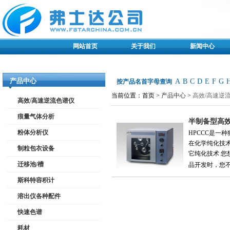
网站首页
关于我们
新闻中心
产品中心
A
B
C
D
E
F
G
按产品名首字母查询
当前位置：首页 >
产品中心
>
高效/高速逆
高效/高速逆流色谱仪
痕量气体分析
半制备型高效
粉体分析仪
HPCCC是
在化学纯化技术
制粒包衣设备
它纯化技术 
迁移池/槽
品开发时，您不
斯科特容积计
溶出仪各种配件
快速色谱
耗材