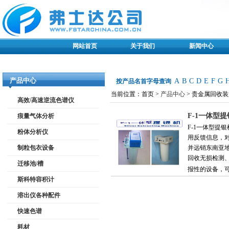
网站首页
关于我们
新闻中心
产品中心
A
B
C
D
E
F
G
按产品名首字母查询
当前位置：首页 >
产品中心
> 贵金属回收
高效/高速逆流色谱仪
F-1一体型
痕量气体分析
F-1一体型
粉体分析仪
用反馈信息，
制粒包衣设备
并远销东南亚地
回收无损检测
迁移池/槽
报性的设备，可
斯科特容积计
溶出仪各种配件
快速色谱
耗材