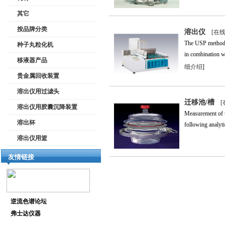
其它
按品牌分类
溶出仪
[在
The USP method 3
种子丸粒化机
in combination wi
移液器产品
细介绍
]
贵金属回收装置
溶出仪用过滤头
迁移池/槽
溶出仪用胶囊沉降装置
Measurement of t
溶出杯
following analytic
溶出仪用篮