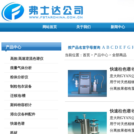
网站首页
关于我们
新闻中心
产品中心
A
B
C
D
E
F
G
按产品名首字母查询
当前位置：首页 >
产品中心
> 全部商品
高效/高速逆流色谱仪
痕量气体分析
快速柱色谱/柱层析
意大利GYAN
粉体分析仪
用于对天然植
制粒包衣设备
分离效果都有显
迁移池/槽
斯科特容积计
快速柱色谱/柱层析
溶出仪各种配件
意大利GYAN
快速色谱
用于对天然植
分离效果都有显
耗材